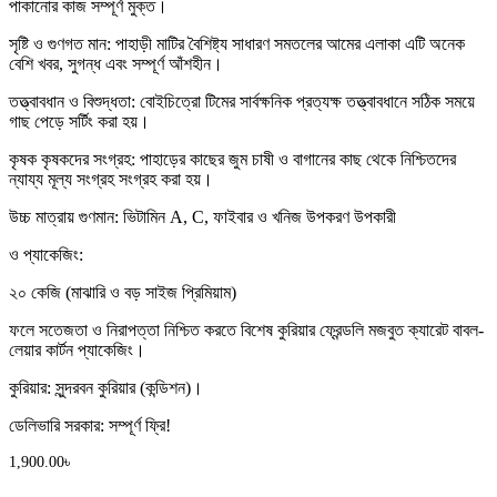
পাকানোর কাজ সম্পূর্ণ মুক্ত।
সৃষ্টি ও গুণগত মান: পাহাড়ী মাটির বৈশিষ্ট্য সাধারণ সমতলের আমের এলাকা এটি অনেক
বেশি খবর, সুগন্ধ এবং সম্পূর্ণ আঁশহীন।
তত্ত্বাবধান ও বিশুদ্ধতা: বোইচিত্রো টিমের সার্বক্ষনিক প্রত্যক্ষ তত্ত্বাবধানে সঠিক সময়ে
গাছ পেড়ে সর্টিং করা হয়।
কৃষক কৃষকদের সংগ্রহ: পাহাড়ের কাছের জুম চাষী ও বাগানের কাছ থেকে নিশ্চিতদের
ন্যায্য মূল্য সংগ্রহ সংগ্রহ করা হয়।
উচ্চ মাত্রায় গুণমান: ভিটামিন A, C, ফাইবার ও খনিজ উপকরণ উপকারী
ও প্যাকেজিং:
২০ কেজি (মাঝারি ও বড় সাইজ প্রিমিয়াম)
ফলে সতেজতা ও নিরাপত্তা নিশ্চিত করতে বিশেষ কুরিয়ার ফ্রেন্ডলি মজবুত ক্যারেট বাবল-
লেয়ার কার্টন প্যাকেজিং।
কুরিয়ার: সুন্দরবন কুরিয়ার (কন্ডিশন)।
ডেলিভারি সরকার: সম্পূর্ণ ফ্রি!
1,900.00
৳