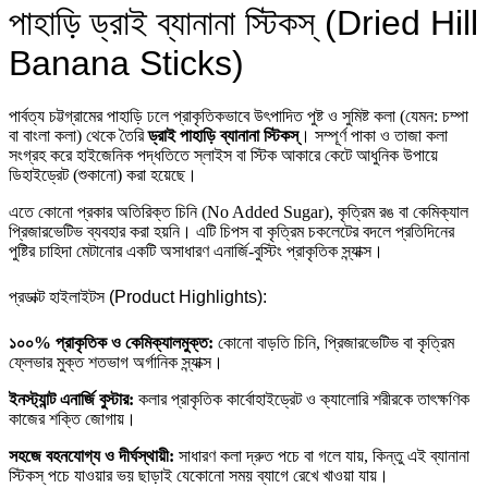
পাহাড়ি ড্রাই ব্যানানা স্টিকস্ (Dried Hill
Banana Sticks)
পার্বত্য চট্টগ্রামের পাহাড়ি ঢলে প্রাকৃতিকভাবে উৎপাদিত পুষ্ট ও সুমিষ্ট কলা (যেমন: চম্পা
বা বাংলা কলা) থেকে তৈরি
ড্রাই পাহাড়ি ব্যানানা স্টিকস্
। সম্পূর্ণ পাকা ও তাজা কলা
সংগ্রহ করে হাইজেনিক পদ্ধতিতে স্লাইস বা স্টিক আকারে কেটে আধুনিক উপায়ে
ডিহাইড্রেট (শুকানো) করা হয়েছে।
এতে কোনো প্রকার অতিরিক্ত চিনি (No Added Sugar), কৃত্রিম রঙ বা কেমিক্যাল
প্রিজারভেটিভ ব্যবহার করা হয়নি। এটি চিপস বা কৃত্রিম চকলেটের বদলে প্রতিদিনের
পুষ্টির চাহিদা মেটানোর একটি অসাধারণ এনার্জি-বুস্টিং প্রাকৃতিক স্ন্যাক্স।
প্রডাক্ট হাইলাইটস (Product Highlights):
১০০% প্রাকৃতিক ও কেমিক্যালমুক্ত:
কোনো বাড়তি চিনি, প্রিজারভেটিভ বা কৃত্রিম
ফ্লেভার মুক্ত শতভাগ অর্গানিক স্ন্যাক্স।
ইনস্ট্যান্ট এনার্জি বুস্টার:
কলার প্রাকৃতিক কার্বোহাইড্রেট ও ক্যালোরি শরীরকে তাৎক্ষণিক
কাজের শক্তি জোগায়।
সহজে বহনযোগ্য ও দীর্ঘস্থায়ী:
সাধারণ কলা দ্রুত পচে বা গলে যায়, কিন্তু এই ব্যানানা
স্টিকস্ পচে যাওয়ার ভয় ছাড়াই যেকোনো সময় ব্যাগে রেখে খাওয়া যায়।