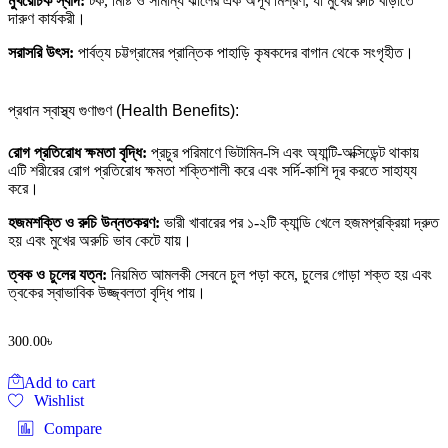
মুখরোচক স্বাদ:
টক, মিষ্টি ও সামান্য ঝালের এক অপূর্ব মিশ্রণ, যা মুখের রুচি বাড়াতে
দারুণ কার্যকরী।
সরাসরি উৎস:
পার্বত্য চট্টগ্রামের প্রান্তিক পাহাড়ি কৃষকদের বাগান থেকে সংগৃহীত।
প্রধান স্বাস্থ্য গুণাগুণ (Health Benefits):
রোগ প্রতিরোধ ক্ষমতা বৃদ্ধি:
প্রচুর পরিমাণে ভিটামিন-সি এবং অ্যান্টি-অক্সিডেন্ট থাকায়
এটি শরীরের রোগ প্রতিরোধ ক্ষমতা শক্তিশালী করে এবং সর্দি-কাশি দূর করতে সাহায্য
করে।
হজমশক্তি ও রুচি উন্নতকরণ:
ভারী খাবারের পর ১-২টি ক্যান্ডি খেলে হজমপ্রক্রিয়া দ্রুত
হয় এবং মুখের অরুচি ভাব কেটে যায়।
ত্বক ও চুলের যত্ন:
নিয়মিত আমলকী সেবনে চুল পড়া কমে, চুলের গোড়া শক্ত হয় এবং
ত্বকের স্বাভাবিক উজ্জ্বলতা বৃদ্ধি পায়।
300.00
৳
Add to cart
Wishlist
Compare