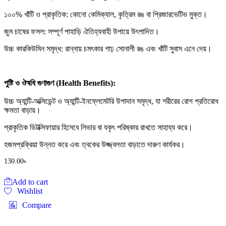
১০০% খাঁটি ও প্রাকৃতিক: কোনো কেমিক্যাল, কৃত্রিম রঙ বা প্রিজারভেটিভ মুক্ত।
জুম চাষের ফসল: সম্পূর্ণ পাহাড়ি ঐতিহ্যবাহী উপায়ে উৎপাদিত।
উচ্চ কারকিউমিন সমৃদ্ধ: রান্নায় চমৎকার গাঢ় সোনালী রঙ এবং খাঁটি সুবাস এনে দেয়।
পুষ্টি ও ঔষধি গুণাগুণ (Health Benefits):
উচ্চ অ্যান্টি-অক্সিডেন্ট ও অ্যান্টি-ইনফ্লেমেটরি উপাদান সমৃদ্ধ, যা শরীরের রোগ প্রতিরোধ
ক্ষমতা বাড়ায়।
প্রাকৃতিক ডিটক্সিফায়ার হিসেবে লিভার বা যকৃৎ পরিষ্কার রাখতে সাহায্য করে।
হজমপ্রক্রিয়া উন্নত করে এবং ত্বকের উজ্জ্বলতা বাড়াতে দারুণ কার্যকর।
130.00
৳
Add to cart
Wishlist
Compare