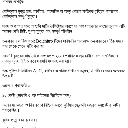
পণ্যের বৈশিষ্ট্য:
কেমিক্যাল মুক্ত চাষ: কার্বাইড, ফরমালিন বা অন্য কোনো ক্ষতিকর কৃত্রিম পাকানোর
কেমিক্যাল সম্পূর্ণ মুক্ত।
স্বাদ ও গুণগত মান: পাহাড়ী মাটির বৈশিষ্ট্যের কারণে সাধারণ সমতলের আমের তুলনায় এটি
অনেক বেশি মিষ্টি, সুগন্ধযুক্ত এবং সম্পূর্ণ আঁশহীন।
তত্ত্বাবধান ও বিশুদ্ধতা: Boichitro টিমের সার্বক্ষনিক প্রত্যক্ষ তত্ত্বাবধানে সঠিক সময়ে
গাছ থেকে পেড়ে সর্টিং করা হয়।
সরাসরি কৃষকের কাছ থেকে সংগ্রহ: পাহাড়ের প্রান্তিক জুম চাষী ও বাগান মালিকদের
ন্যায্য মূল্য নিশ্চিত করে সরাসরি সংগ্রহ করা হয়।
উচ্চ পুষ্টিগুণ: ভিটামিন A, C, ফাইবার ও খনিজ উপাদান সমৃদ্ধ, যা শরীরের জন্য অত্যন্ত
উপকারী।
ওজন ও প্যাকেজিং:
১০ কেজি (মাঝারি ও বড় সাইজের প্রিমিয়াম আম)
ফলের সতেজতা ও নিরাপত্তা নিশ্চিত করতে কুরিয়ার ফ্রেন্ডলি মজবুত ক্যারেট বা কার্টন
প্যাকেজিং।
কুরিয়ার: সুন্দরবন কুরিয়ার।