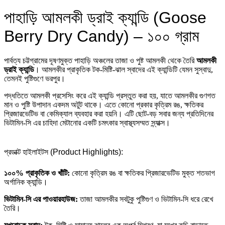
out
of
পাহাড়ি আমলকী ড্রাই ক্যান্ডি (Goose
5
Berry Dry Candy) – ১০০ গ্রাম
পার্বত্য চট্টগ্রামের দূষণমুক্ত পাহাড়ি অঞ্চলের তাজা ও পুষ্ট আমলকী থেকে তৈরি
আমলকী
ড্রাই ক্যান্ডি
। আমলকীর প্রাকৃতিক টক-মিষ্টি-ঝাল স্বাদের এই ক্যান্ডিটি যেমন সুস্বাদু,
তেমনই পুষ্টিগুণে ভরপুর।
পদ্ধতিতে আমলকী প্রসেসিং করে এই ক্যান্ডি প্রস্তুত করা হয়, যাতে আমলকীর গুণগত
মান ও পুষ্টি উপাদান একদম অটুট থাকে। এতে কোনো প্রকার কৃত্রিম রঙ, ক্ষতিকর
প্রিজারভেটিভ বা কেমিক্যাল ব্যবহার করা হয়নি। এটি ছোট-বড় সবার জন্য প্রতিদিনের
ভিটামিন-সি এর চাহিদা মেটানোর একটি চমৎকার স্বাস্থ্যসম্মত স্ন্যাক্স।
প্রডাক্ট হাইলাইটস (Product Highlights):
১০০% প্রাকৃতিক ও খাঁটি:
কোনো কৃত্রিম রঙ বা ক্ষতিকর প্রিজারভেটিভ মুক্ত শতভাগ
অর্গানিক ক্যান্ডি।
ভিটামিন-সি এর পাওয়ারহাউজ:
তাজা আমলকীর সবটুকু পুষ্টিগুণ ও ভিটামিন-সি ধরে রেখে
তৈরি।