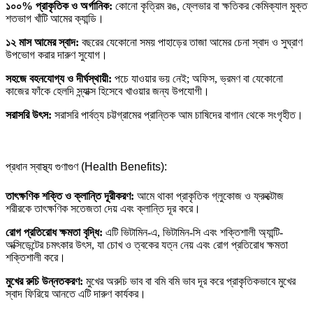
১০০% প্রাকৃতিক ও অর্গানিক:
কোনো কৃত্রিম রঙ, ফ্লেভার বা ক্ষতিকর কেমিক্যাল মুক্ত
শতভাগ খাঁটি আমের ক্যান্ডি।
১২ মাস আমের স্বাদ:
বছরের যেকোনো সময় পাহাড়ের তাজা আমের চেনা স্বাদ ও সুঘ্রাণ
উপভোগ করার দারুণ সুযোগ।
সহজে বহনযোগ্য ও দীর্ঘস্থায়ী:
পচে যাওয়ার ভয় নেই; অফিস, ভ্রমণ বা যেকোনো
কাজের ফাঁকে হেলদি স্ন্যাক্স হিসেবে খাওয়ার জন্য উপযোগী।
সরাসরি উৎস:
সরাসরি পার্বত্য চট্টগ্রামের প্রান্তিক আম চাষিদের বাগান থেকে সংগৃহীত।
প্রধান স্বাস্থ্য গুণাগুণ (Health Benefits):
তাৎক্ষণিক শক্তি ও ক্লান্তি দূরীকরণ:
আমে থাকা প্রাকৃতিক গ্লুকোজ ও ফ্রুক্টোজ
শরীরকে তাৎক্ষণিক সতেজতা দেয় এবং ক্লান্তি দূর করে।
রোগ প্রতিরোধ ক্ষমতা বৃদ্ধি:
এটি ভিটামিন-এ, ভিটামিন-সি এবং শক্তিশালী অ্যান্টি-
অক্সিডেন্টের চমৎকার উৎস, যা চোখ ও ত্বকের যত্ন নেয় এবং রোগ প্রতিরোধ ক্ষমতা
শক্তিশালী করে।
মুখের রুচি উন্নতকরণ:
মুখের অরুচি ভাব বা বমি বমি ভাব দূর করে প্রাকৃতিকভাবে মুখের
স্বাদ ফিরিয়ে আনতে এটি দারুণ কার্যকর।