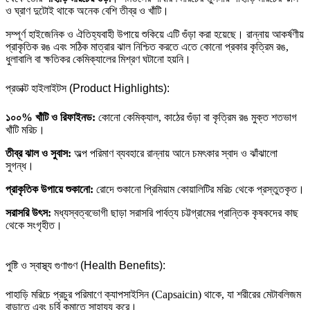
ও ঘ্রাণ দুটোই থাকে অনেক বেশি তীব্র ও খাঁটি।
সম্পূর্ণ হাইজেনিক ও ঐতিহ্যবাহী উপায়ে শুকিয়ে এটি গুঁড়া করা হয়েছে। রান্নায় আকর্ষণীয়
প্রাকৃতিক রঙ এবং সঠিক মাত্রার ঝাল নিশ্চিত করতে এতে কোনো প্রকার কৃত্রিম রঙ,
ধুলাবালি বা ক্ষতিকর কেমিক্যালের মিশ্রণ ঘটানো হয়নি।
প্রডাক্ট হাইলাইটস (Product Highlights):
১০০% খাঁটি ও রিফাইনড:
কোনো কেমিক্যাল, কাঠের গুঁড়া বা কৃত্রিম রঙ মুক্ত শতভাগ
খাঁটি মরিচ।
তীব্র ঝাল ও সুবাস:
অল্প পরিমাণ ব্যবহারে রান্নায় আনে চমৎকার স্বাদ ও ঝাঁঝালো
সুগন্ধ।
প্রাকৃতিক উপায়ে শুকানো:
রোদে শুকানো প্রিমিয়াম কোয়ালিটির মরিচ থেকে প্রস্তুতকৃত।
সরাসরি উৎস:
মধ্যস্বত্বভোগী ছাড়া সরাসরি পার্বত্য চট্টগ্রামের প্রান্তিক কৃষকদের কাছ
থেকে সংগৃহীত।
পুষ্টি ও স্বাস্থ্য গুণাগুণ (Health Benefits):
পাহাড়ি মরিচে প্রচুর পরিমাণে ক্যাপসাইসিন (Capsaicin) থাকে, যা শরীরের মেটাবলিজম
বাড়াতে এবং চর্বি কমাতে সাহায্য করে।