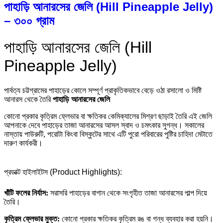
পাহাড়ি আনারসের জেলি (Hill Pineapple Jelly)
– ৩০০ গ্রাম
পাহাড়ি আনারসের জেলি (Hill
Pineapple Jelly)
পার্বত্য চট্টগ্রামের পাহাড়ের কোলে সম্পূর্ণ প্রাকৃতিকভাবে বেড়ে ওঠা রসালো ও মিষ্টি
আনারস থেকে তৈরি
পাহাড়ি আনারসের জেলি
কোনো প্রকার কৃত্রিম ফ্লেভার বা ক্ষতিকর কেমিক্যালের মিশ্রণ ছাড়াই তৈরি এই জেলি
আপনাকে দেবে পাহাড়ের তাজা আনারসের আসল স্বাদ ও চমৎকার সুগন্ধ। সকালের
নাস্তায় পাউরুটি, পরোটা কিংবা বিস্কুটের সাথে এটি পুরো পরিবারের পুষ্টির চাহিদা মেটাতে
দারুণ কার্যকরী।
প্রডাক্ট হাইলাইটস (Product Highlights):
খাঁটি ফলের নির্যাস:
সরাসরি পাহাড়ের বাগান থেকে সংগৃহীত তাজা আনারসের পাল্প দিয়ে
তৈরি।
কৃত্রিম ফ্লেভার মুক্ত:
কোনো প্রকার ক্ষতিকর কৃত্রিম রঙ বা গন্ধ ব্যবহার করা হয়নি।