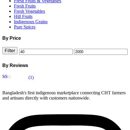
Fresh Fruits & Vegetables
Fresh Fruits
Fresh Vegetables
Hill Fruits
Indigenous Grains
Pure Spices
By Price
Filter
Min
Max
price
price
By Reviews
(1)
Rated
1
out
Bangladesh's first indigenous marketplace connecting CHT farmers
of
and artisans directly with customers nationwide.
5