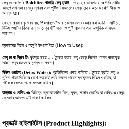
লেবু থেকে তৈরি
Boichitro পাহাড়ি লেবু ড্রাই
। পাহাড়ের আবহাওয়া ও উর্বর মাটির
কারণে এখানকার লেবুর সুগন্ধ এবং পুষ্টিগুণ সমতলের লেবুর চেয়ে অনেক বেশি তীব্র ও
অনন্য হয়।
কোনো প্রকার কৃত্রিম রঙ, প্রিজারভেটিভ বা কেমিক্যাল ব্যবহার করা হয়নি। এটি চা,
ডিটক্স ওয়াটার কিংবা রান্নায় লেবুর খাঁটি স্বাদ ও পুষ্টি পাওয়ার এক আধুনিক ও সহজ
সমাধান।
ব্যবহারের নিয়ম ও বহুমুখী উপযোগিতা (How to Use):
লেবু চা বা গ্রিন টি:
ফুটন্ত চায়ে ১-২ টুকরো ড্রাই লেবু ছেড়ে দিলেই পাবেন পাহাড়ের
তাজা লেবুর চমৎকার সুগন্ধ ও স্বাদ।
ডিটক্স ওয়াটার (Detox Water):
প্রতিদিনের খাবার পানিতে ১ টুকরো ড্রাই লেবু ও
পুদিনা পাতা ভিজিয়ে রেখে সহজেই তৈরি করতে পারেন স্বাস্থ্যকর ডিটক্স ওয়াটার, যা
শরীরকে ভেতর থেকে সতেজ রাখবে।
রান্নায় ও বেকিং-এ:
বিভিন্ন অ্যারোমেটিক ডিশ, স্যুপ, সালাদ ড্রেসিং বা বেকিং-এ লেবুর
ফ্লেভার আনতে এটি দারুণ কার্যকর
প্রডাক্ট হাইলাইটস (Product Highlights):