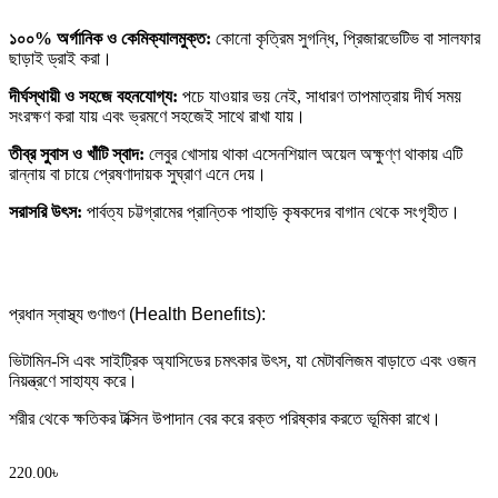
১০০% অর্গানিক ও কেমিক্যালমুক্ত:
কোনো কৃত্রিম সুগন্ধি, প্রিজারভেটিভ বা সালফার
ছাড়াই ড্রাই করা।
দীর্ঘস্থায়ী ও সহজে বহনযোগ্য:
পচে যাওয়ার ভয় নেই, সাধারণ তাপমাত্রায় দীর্ঘ সময়
সংরক্ষণ করা যায় এবং ভ্রমণে সহজেই সাথে রাখা যায়।
তীব্র সুবাস ও খাঁটি স্বাদ:
লেবুর খোসায় থাকা এসেনশিয়াল অয়েল অক্ষুণ্ণ থাকায় এটি
রান্নায় বা চায়ে প্রেষণাদায়ক সুঘ্রাণ এনে দেয়।
সরাসরি উৎস:
পার্বত্য চট্টগ্রামের প্রান্তিক পাহাড়ি কৃষকদের বাগান থেকে সংগৃহীত।
প্রধান স্বাস্থ্য গুণাগুণ (Health Benefits):
ভিটামিন-সি এবং সাইট্রিক অ্যাসিডের চমৎকার উৎস, যা মেটাবলিজম বাড়াতে এবং ওজন
নিয়ন্ত্রণে সাহায্য করে।
শরীর থেকে ক্ষতিকর টক্সিন উপাদান বের করে রক্ত পরিষ্কার করতে ভূমিকা রাখে।
220.00
৳