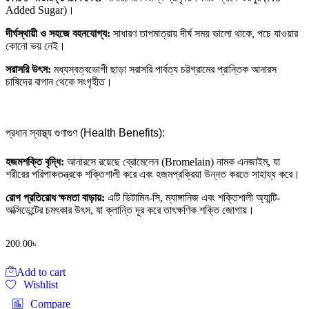
Added Sugar)।
দীর্ঘস্থায়ী ও সহজে বহনযোগ্য:
সাধারণ তাপমাত্রায় দীর্ঘ সময় ভালো থাকে, পচে যাওয়ার
কোনো ভয় নেই।
সরাসরি উৎস:
মধ্যস্বত্বভোগী ছাড়া সরাসরি পার্বত্য চট্টগ্রামের প্রান্তিক আনারস
চাষিদের বাগান থেকে সংগৃহীত।
প্রধান স্বাস্থ্য গুণাগুণ (Health Benefits):
হজমশক্তি বৃদ্ধি:
আনারসে রয়েছে ব্রোমেলেন (Bromelain) নামক এনজাইম, যা
শরীরের পরিপাকতন্ত্রকে শক্তিশালী করে এবং হজমপ্রক্রিয়া উন্নত করতে সাহায্য করে।
রোগ প্রতিরোধ ক্ষমতা বাড়ায়:
এটি ভিটামিন-সি, ম্যাঙ্গানিজ এবং শক্তিশালী অ্যান্টি-
অক্সিডেন্টের চমৎকার উৎস, যা ক্লান্তি দূর করে তাৎক্ষণিক শক্তি জোগায়।
200.00
৳
Add to cart
Wishlist
Compare