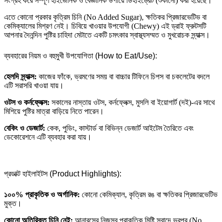
সংগ্রহ করে সম্পূর্ণ হাইজেনিক ও বৈজ্ঞানিক উপায়ে ডিহাইড্রেট (শুকানো) করা হয়েছে।
এতে কোনো প্রকার কৃত্রিম চিনি (No Added Sugar), ক্ষতিকর প্রিজারভেটিভ বা
কেমিক্যালের মিশ্রণ নেই। চিবিয়ে খাওয়ার উপযোগী (Chewy) এই ড্রাই ফ্রুটসটি
আপনার দৈনন্দিন পুষ্টির চাহিদা মেটাতে একটি চমৎকার স্বাস্থ্যসম্মত ও মুখরোচক স্ন্যাক্স।
ব্যবহারের নিয়ম ও বহুমুখী উপযোগিতা (How to Eat/Use):
হেলদি স্ন্যাক্স:
কাজের ফাঁকে, ভ্রমণের সময় বা বাচ্চার টিফিনে চিপস বা চকলেটের বদলে
এটি সরাসরি খাওয়া যায়।
ওটস ও কর্নফ্লেক্স:
সকালের নাস্তায় ওটস, কর্নফ্লেক্স, মুসলি বা ইয়োগার্ট (দই)-এর সাথে
মিশিয়ে পুষ্টির মাত্রা বাড়িয়ে নিতে পারেন।
বেকিং ও ডেজার্ট:
কেক, পুডিং, কাস্টার্ড বা বিভিন্ন ডেজার্ট আইটেম তৈরিতে এবং
ডেকোরেশনে এটি ব্যবহার করা যায়।
প্রডাক্ট হাইলাইটস (Product Highlights):
১০০% প্রাকৃতিক ও অর্গানিক:
কোনো কেমিক্যাল, কৃত্রিম রঙ বা ক্ষতিকর প্রিজারভেটিভ
মুক্ত।
কোনো অতিরিক্ত চিনি নেই:
আনারসের নিজস্ব প্রাকৃতিক মিষ্টি স্বাদে ভরপুর (No