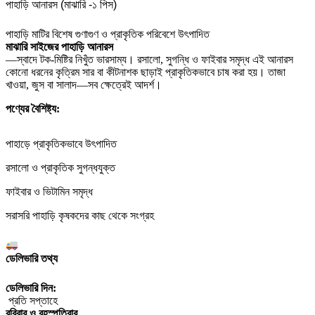
পাহাড়ি আনারস (মাঝারি -১ পিস)
পাহাড়ি মাটির বিশেষ গুণাগুণ ও প্রাকৃতিক পরিবেশে উৎপাদিত
মাঝারি সাইজের পাহাড়ি আনারস
—স্বাদে টক-মিষ্টির নিখুঁত ভারসাম্য। রসালো, সুগন্ধি ও ফাইবার সমৃদ্ধ এই আনারস
কোনো ধরনের কৃত্রিম সার বা কীটনাশক ছাড়াই প্রাকৃতিকভাবে চাষ করা হয়। তাজা
খাওয়া, জুস বা সালাদ—সব ক্ষেত্রেই আদর্শ।
পণ্যের বৈশিষ্ট্য:
পাহাড়ে প্রাকৃতিকভাবে উৎপাদিত
রসালো ও প্রাকৃতিক সুগন্ধযুক্ত
ফাইবার ও ভিটামিন সমৃদ্ধ
সরাসরি পাহাড়ি কৃষকদের কাছ থেকে সংগ্রহ
ডেলিভারি তথ্য
ডেলিভারি দিন:
প্রতি সপ্তাহে
রবিবার ও বৃহস্পতিবার