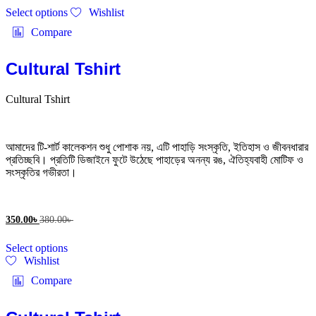
This
product
Select options
Wishlist
product
page
has
Compare
multiple
variants.
The
Cultural Tshirt
options
may
Cultural Tshirt
be
chosen
on
the
আমাদের টি-শার্ট কালেকশন শুধু পোশাক নয়, এটি পাহাড়ি সংস্কৃতি, ইতিহাস ও জীবনধারার
product
প্রতিচ্ছবি। প্রতিটি ডিজাইনে ফুটে উঠেছে পাহাড়ের অনন্য রঙ, ঐতিহ্যবাহী মোটিফ ও
page
সংস্কৃতির গভীরতা।
350.00
৳
380.00
৳
This
Select options
product
Wishlist
has
multiple
Compare
variants.
The
options