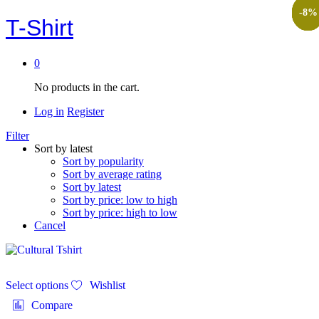
-
-
-
-
-
8
8
8
8
8
%
%
%
%
%
T-Shirt
0
No products in the cart.
Log in
Register
Filter
Sort by latest
Sort by popularity
Sort by average rating
Sort by latest
Sort by price: low to high
Sort by price: high to low
Cancel
This
Select options
Wishlist
product
has
Compare
multiple