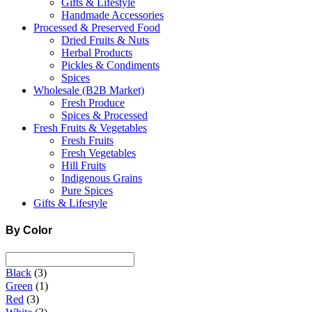
Gifts & Lifestyle
Handmade Accessories
Processed & Preserved Food
Dried Fruits & Nuts
Herbal Products
Pickles & Condiments
Spices
Wholesale (B2B Market)
Fresh Produce
Spices & Processed
Fresh Fruits & Vegetables
Fresh Fruits
Fresh Vegetables
Hill Fruits
Indigenous Grains
Pure Spices
Gifts & Lifestyle
By Color
Black
(3)
Green
(1)
Red
(3)