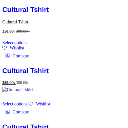
variants.
The
Cultural Tshirt
options
may
Cultural Tshirt
be
chosen
350.00
৳
380.00
৳
on
This
the
Select options
product
product
Wishlist
has
page
multiple
Compare
variants.
The
options
Cultural Tshirt
may
be
350.00
৳
380.00
৳
chosen
on
the
This
product
Select options
Wishlist
product
page
has
Compare
multiple
variants.
The
Cultural Tshirt