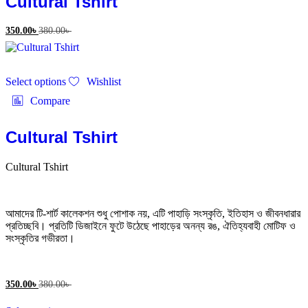
Cultural Tshirt
may
be
350.00
৳
380.00
৳
chosen
on
the
This
product
Select options
Wishlist
product
page
has
Compare
multiple
variants.
The
Cultural Tshirt
options
may
Cultural Tshirt
be
chosen
on
the
আমাদের টি-শার্ট কালেকশন শুধু পোশাক নয়, এটি পাহাড়ি সংস্কৃতি, ইতিহাস ও জীবনধারার
product
প্রতিচ্ছবি। প্রতিটি ডিজাইনে ফুটে উঠেছে পাহাড়ের অনন্য রঙ, ঐতিহ্যবাহী মোটিফ ও
page
সংস্কৃতির গভীরতা।
350.00
৳
380.00
৳
This