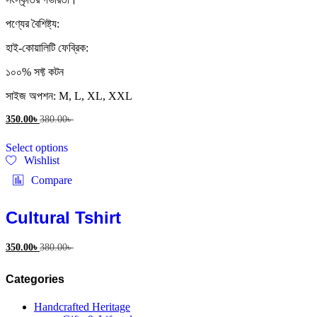
পণ্যের বৈশিষ্ট্য:
হাই-কোয়ালিটি ফেব্রিক:
১০০% সফ্ট কটন
সাইজ অপশন: M, L, XL, XXL
350.00
৳
380.00
৳
This
Select options
product
Wishlist
has
multiple
Compare
variants.
The
options
Cultural Tshirt
may
be
350.00
৳
380.00
৳
chosen
on
the
Categories
product
page
Handcrafted Heritage