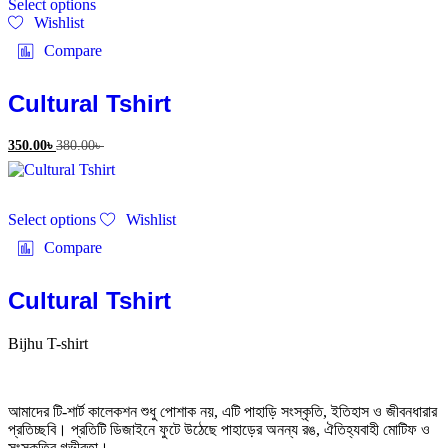
Select options
product
Wishlist
has
multiple
Compare
variants.
The
options
Cultural Tshirt
may
be
350.00
৳
380.00
৳
chosen
on
the
This
product
Select options
Wishlist
product
page
has
Compare
multiple
variants.
The
Cultural Tshirt
options
may
Bijhu T-shirt
be
chosen
on
the
আমাদের টি-শার্ট কালেকশন শুধু পোশাক নয়, এটি পাহাড়ি সংস্কৃতি, ইতিহাস ও জীবনধারার
product
প্রতিচ্ছবি। প্রতিটি ডিজাইনে ফুটে উঠেছে পাহাড়ের অনন্য রঙ, ঐতিহ্যবাহী মোটিফ ও
page
সংস্কৃতির গভীরতা।