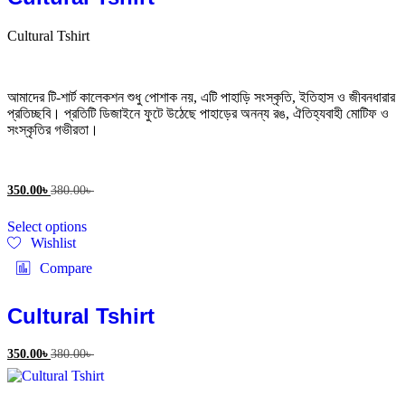
options
may
Cultural Tshirt
be
chosen
on
the
আমাদের টি-শার্ট কালেকশন শুধু পোশাক নয়, এটি পাহাড়ি সংস্কৃতি, ইতিহাস ও জীবনধারার
product
প্রতিচ্ছবি। প্রতিটি ডিজাইনে ফুটে উঠেছে পাহাড়ের অনন্য রঙ, ঐতিহ্যবাহী মোটিফ ও
page
সংস্কৃতির গভীরতা।
350.00
৳
380.00
৳
This
Select options
product
Wishlist
has
multiple
Compare
variants.
The
options
Cultural Tshirt
may
be
350.00
৳
380.00
৳
chosen
on
the