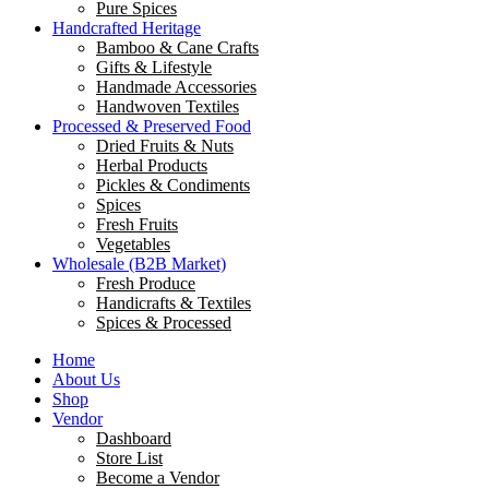
Pure Spices
Handcrafted Heritage
Bamboo & Cane Crafts
Gifts & Lifestyle
Handmade Accessories
Handwoven Textiles
Processed & Preserved Food
Dried Fruits & Nuts
Herbal Products
Pickles & Condiments
Spices
Fresh Fruits
Vegetables
Wholesale (B2B Market)
Fresh Produce
Handicrafts & Textiles
Spices & Processed
Home
About Us
Shop
Vendor
Dashboard
Store List
Become a Vendor