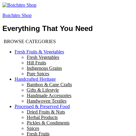
Boichitro Shop
Everything That You Need
BROWSE CATEGORIES
Fresh Fruits & Vegetables
Fresh Vegetables
Hill Fruits
Indigenous Grains
Pure Spices
Handcrafted Heritage
Bamboo & Cane Crafts
Gifts & Lifestyle
Handmade Accessories
Handwoven Textiles
Processed & Preserved Food
Dried Fruits & Nuts
Herbal Products
Pickles & Condiments
Spices
Fresh Fruits