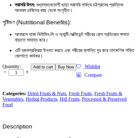
সরাসরি উৎস:
মধ্যস্বত্বভোগী ছাড়া সরাসরি পার্বত্য চট্টগ্রামের প্রান্তিক
আনারস চাষিদের কাছ থেকে সংগৃহীত।
পুষ্টিগুণ (Nutritional Benefits):
আনারসে থাকা ভিটামিন-সি ও অ্যান্টি-অক্সিডেন্ট শরীরের রোগ প্রতিরোধ ক্ষমতা
বাড়াতে সাহায্য করে।
এটি হজমপ্রক্রিয়া উন্নত করতে এবং শরীরের ক্লান্তি দূর করে তাৎক্ষণিক শক্তি
জোগাতে কার্যকর।
পাহাড়ি
Quantity:
Wishlist
Add to cart
Buy Now
আনারসের
Compare
জেলি
(Hill
Pineapple
Categories:
Dried Fruits & Nuts
,
Fresh Fruits
,
Fresh Fruits &
Jelly)
Vegetables
,
Herbal Products
,
Hill Fruits
,
Processed & Preserved
-
Food
৩০০
গ্রাম
quantity
Description