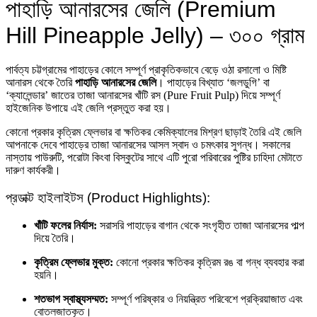
পাহাড়ি আনারসের জেলি (Premium
Hill Pineapple Jelly) – ৩০০ গ্রাম
পার্বত্য চট্টগ্রামের পাহাড়ের কোলে সম্পূর্ণ প্রাকৃতিকভাবে বেড়ে ওঠা রসালো ও মিষ্টি
আনারস থেকে তৈরি
পাহাড়ি আনারসের জেলি
। পাহাড়ের বিখ্যাত ‘জলডুগি’ বা
‘ক্যালেন্ডার’ জাতের তাজা আনারসের খাঁটি রস (Pure Fruit Pulp) দিয়ে সম্পূর্ণ
হাইজেনিক উপায়ে এই জেলি প্রস্তুত করা হয়।
কোনো প্রকার কৃত্রিম ফ্লেভার বা ক্ষতিকর কেমিক্যালের মিশ্রণ ছাড়াই তৈরি এই জেলি
আপনাকে দেবে পাহাড়ের তাজা আনারসের আসল স্বাদ ও চমৎকার সুগন্ধ। সকালের
নাস্তায় পাউরুটি, পরোটা কিংবা বিস্কুটের সাথে এটি পুরো পরিবারের পুষ্টির চাহিদা মেটাতে
দারুণ কার্যকরী।
প্রডাক্ট হাইলাইটস (Product Highlights):
খাঁটি ফলের নির্যাস:
সরাসরি পাহাড়ের বাগান থেকে সংগৃহীত তাজা আনারসের পাল্প
দিয়ে তৈরি।
কৃত্রিম ফ্লেভার মুক্ত:
কোনো প্রকার ক্ষতিকর কৃত্রিম রঙ বা গন্ধ ব্যবহার করা
হয়নি।
শতভাগ স্বাস্থ্যসম্মত:
সম্পূর্ণ পরিষ্কার ও নিয়ন্ত্রিত পরিবেশে প্রক্রিয়াজাত এবং
বোতলজাতকৃত।