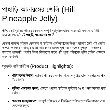
পাহাড়ি আনারসের জেলি (Hill
Pineapple Jelly)
পার্বত্য চট্টগ্রামের পাহাড়ের কোলে সম্পূর্ণ প্রাকৃতিকভাবে বেড়ে ওঠা রসালো ও মিষ্টি
আনারস থেকে তৈরি
পাহাড়ি আনারসের জেলি
কোনো প্রকার কৃত্রিম ফ্লেভার বা ক্ষতিকর কেমিক্যালের মিশ্রণ ছাড়াই তৈরি এই জেলি
আপনাকে দেবে পাহাড়ের তাজা আনারসের আসল স্বাদ ও চমৎকার সুগন্ধ। সকালের
নাস্তায় পাউরুটি, পরোটা কিংবা বিস্কুটের সাথে এটি পুরো পরিবারের পুষ্টির চাহিদা মেটাতে
দারুণ কার্যকরী।
প্রডাক্ট হাইলাইটস (Product Highlights):
খাঁটি ফলের নির্যাস:
সরাসরি পাহাড়ের বাগান থেকে সংগৃহীত তাজা আনারসের পাল্প
দিয়ে তৈরি।
কৃত্রিম ফ্লেভার মুক্ত:
কোনো প্রকার ক্ষতিকর কৃত্রিম রঙ বা গন্ধ ব্যবহার করা
হয়নি।
শতভাগ স্বাস্থ্যসম্মত:
সম্পূর্ণ পরিষ্কার ও নিয়ন্ত্রিত পরিবেশে প্রক্রিয়াজাত এবং
বোতলজাতকৃত।