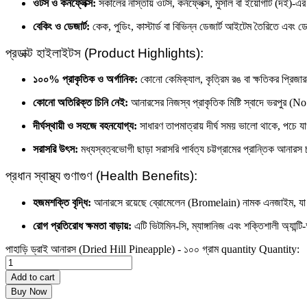
ওটস ও কর্নফ্লেক্স:
সকালের নাস্তায় ওটস, কর্নফ্লেক্স, মুসলি বা ইয়োগার্ট (দই)-এর 
বেকিং ও ডেজার্ট:
কেক, পুডিং, কাস্টার্ড বা বিভিন্ন ডেজার্ট আইটেম তৈরিতে এবং
প্রডাক্ট হাইলাইটস (Product Highlights):
১০০% প্রাকৃতিক ও অর্গানিক:
কোনো কেমিক্যাল, কৃত্রিম রঙ বা ক্ষতিকর প্রিজা
কোনো অতিরিক্ত চিনি নেই:
আনারসের নিজস্ব প্রাকৃতিক মিষ্টি স্বাদে ভরপুর
দীর্ঘস্থায়ী ও সহজে বহনযোগ্য:
সাধারণ তাপমাত্রায় দীর্ঘ সময় ভালো থাকে, পচে
সরাসরি উৎস:
মধ্যস্বত্বভোগী ছাড়া সরাসরি পার্বত্য চট্টগ্রামের প্রান্তিক আনার
প্রধান স্বাস্থ্য গুণাগুণ (Health Benefits):
হজমশক্তি বৃদ্ধি:
আনারসে রয়েছে ব্রোমেলেন (Bromelain) নামক এনজাইম, যা শর
রোগ প্রতিরোধ ক্ষমতা বাড়ায়:
এটি ভিটামিন-সি, ম্যাঙ্গানিজ এবং শক্তিশালী অ্যান্ট
পাহাড়ি ড্রাই আনারস (Dried Hill Pineapple) - ১০০ গ্রাম quantity
Quantity:
Add to cart
Buy Now