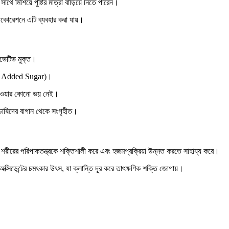
সাথে মিশিয়ে পুষ্টির মাত্রা বাড়িয়ে নিতে পারেন।
 ডেকোরেশনে এটি ব্যবহার করা যায়।
রভেটিভ মুক্ত।
 (No Added Sugar)।
 যাওয়ার কোনো ভয় নেই।
স চাষিদের বাগান থেকে সংগৃহীত।
ীরের পরিপাকতন্ত্রকে শক্তিশালী করে এবং হজমপ্রক্রিয়া উন্নত করতে সাহায্য করে।
ি-অক্সিডেন্টের চমৎকার উৎস, যা ক্লান্তি দূর করে তাৎক্ষণিক শক্তি জোগায়।