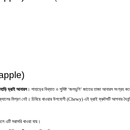
eapple)
াহাড়ি ড্রাই আনারস
। পাহাড়ের বিখ্যাত ও সুমিষ্ট ‘জলডুগি’ জাতের তাজা আনারস সংগ্রহ করে
ের মিশ্রণ নেই। চিবিয়ে খাওয়ার উপযোগী (Chewy) এই ড্রাই ফ্রুটসটি আপনার দৈনন্দিন পুষ্
বদলে এটি সরাসরি খাওয়া যায়।