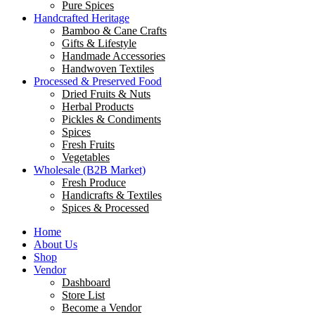
Pure Spices
Handcrafted Heritage
Bamboo & Cane Crafts
Gifts & Lifestyle
Handmade Accessories
Handwoven Textiles
Processed & Preserved Food
Dried Fruits & Nuts
Herbal Products
Pickles & Condiments
Spices
Fresh Fruits
Vegetables
Wholesale (B2B Market)
Fresh Produce
Handicrafts & Textiles
Spices & Processed
Home
About Us
Shop
Vendor
Dashboard
Store List
Become a Vendor