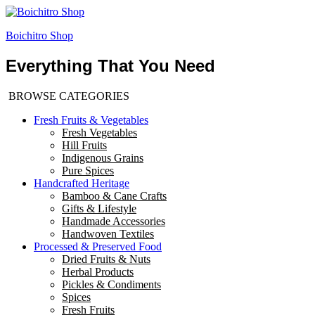
Boichitro Shop
Everything That You Need
BROWSE CATEGORIES
Fresh Fruits & Vegetables
Fresh Vegetables
Hill Fruits
Indigenous Grains
Pure Spices
Handcrafted Heritage
Bamboo & Cane Crafts
Gifts & Lifestyle
Handmade Accessories
Handwoven Textiles
Processed & Preserved Food
Dried Fruits & Nuts
Herbal Products
Pickles & Condiments
Spices
Fresh Fruits