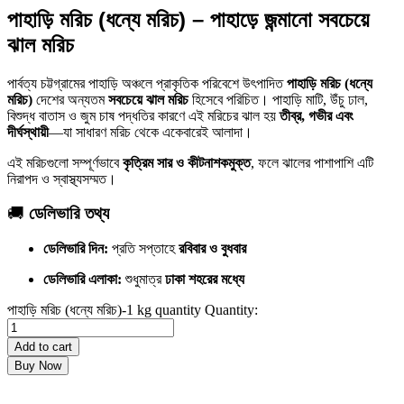
পাহাড়ি মরিচ (ধন্যে মরিচ) – পাহাড়ে জন্মানো সবচেয়ে
ঝাল মরিচ
পার্বত্য চট্টগ্রামের পাহাড়ি অঞ্চলে প্রাকৃতিক পরিবেশে উৎপাদিত
পাহাড়ি মরিচ (ধন্যে
মরিচ)
দেশের অন্যতম
সবচেয়ে ঝাল মরিচ
হিসেবে পরিচিত। পাহাড়ি মাটি, উঁচু ঢাল,
বিশুদ্ধ বাতাস ও জুম চাষ পদ্ধতির কারণে এই মরিচের ঝাল হয়
তীব্র, গভীর এবং
দীর্ঘস্থায়ী
—যা সাধারণ মরিচ থেকে একেবারেই আলাদা।
এই মরিচগুলো সম্পূর্ণভাবে
কৃত্রিম সার ও কীটনাশকমুক্ত
, ফলে ঝালের পাশাপাশি এটি
নিরাপদ ও স্বাস্থ্যসম্মত।
🚚
ডেলিভারি তথ্য
ডেলিভারি দিন:
প্রতি সপ্তাহে
রবিবার ও বুধবার
ডেলিভারি এলাকা:
শুধুমাত্র
ঢাকা শহরের মধ্যে
পাহাড়ি মরিচ (ধন্যে মরিচ)-1 kg quantity
Quantity:
Add to cart
Buy Now