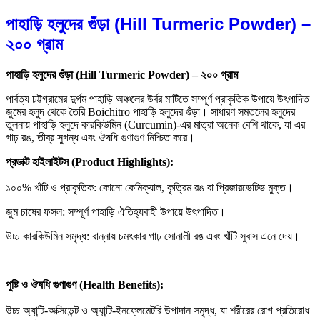
পাহাড়ি হলুদের গুঁড়া (Hill Turmeric Powder) –
২০০ গ্রাম
পাহাড়ি হলুদের গুঁড়া (Hill Turmeric Powder) – ২০০ গ্রাম
পার্বত্য চট্টগ্রামের দুর্গম পাহাড়ি অঞ্চলের উর্বর মাটিতে সম্পূর্ণ প্রাকৃতিক উপায়ে উৎপাদিত
জুমের হলুদ থেকে তৈরি Boichitro পাহাড়ি হলুদের গুঁড়া। সাধারণ সমতলের হলুদের
তুলনায় পাহাড়ি হলুদে কারকিউমিন (Curcumin)-এর মাত্রা অনেক বেশি থাকে, যা এর
গাঢ় রঙ, তীব্র সুগন্ধ এবং ঔষধি গুণাগুণ নিশ্চিত করে।
প্রডাক্ট হাইলাইটস (Product Highlights):
১০০% খাঁটি ও প্রাকৃতিক: কোনো কেমিক্যাল, কৃত্রিম রঙ বা প্রিজারভেটিভ মুক্ত।
জুম চাষের ফসল: সম্পূর্ণ পাহাড়ি ঐতিহ্যবাহী উপায়ে উৎপাদিত।
উচ্চ কারকিউমিন সমৃদ্ধ: রান্নায় চমৎকার গাঢ় সোনালী রঙ এবং খাঁটি সুবাস এনে দেয়।
পুষ্টি ও ঔষধি গুণাগুণ (Health Benefits):
উচ্চ অ্যান্টি-অক্সিডেন্ট ও অ্যান্টি-ইনফ্লেমেটরি উপাদান সমৃদ্ধ, যা শরীরের রোগ প্রতিরোধ