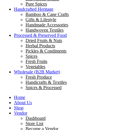
Pure Spices
Handcrafted Heritage
Bamboo & Cane Crafts
Gifts & Lifestyle
Handmade Accessories
Handwoven Textiles
Processed & Preserved Food
Dried Fruits & Nuts
Herbal Products
Pickles & Condiments
Spices
Fresh Fruits
Vegetables
Wholesale (B2B Market)
Fresh Produce
Handicrafts & Textiles
Spices & Processed
Home
About Us
Shop
Vendor
Dashboard
Store List
Become a Vendor