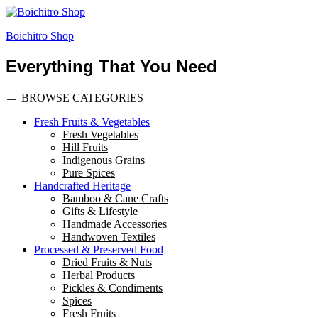
Boichitro Shop
Everything That You Need
BROWSE CATEGORIES
Fresh Fruits & Vegetables
Fresh Vegetables
Hill Fruits
Indigenous Grains
Pure Spices
Handcrafted Heritage
Bamboo & Cane Crafts
Gifts & Lifestyle
Handmade Accessories
Handwoven Textiles
Processed & Preserved Food
Dried Fruits & Nuts
Herbal Products
Pickles & Condiments
Spices
Fresh Fruits