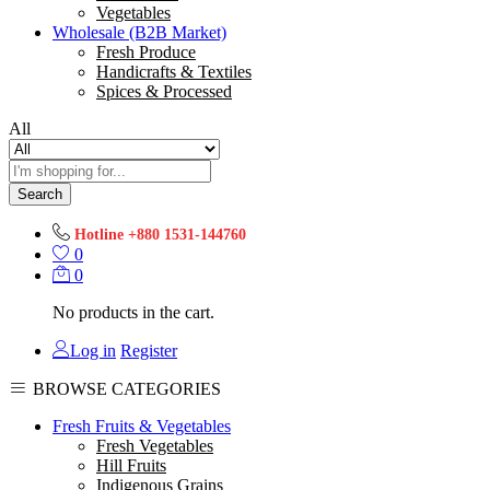
Vegetables
Wholesale (B2B Market)
Fresh Produce
Handicrafts & Textiles
Spices & Processed
All
Search
Hotline
+880 1531-144760
0
0
No products in the cart.
Log in
Register
BROWSE CATEGORIES
Fresh Fruits & Vegetables
Fresh Vegetables
Hill Fruits
Indigenous Grains